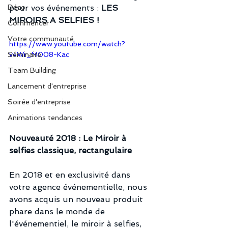
Déco
pour vos événements : 
LES 
MIROIRS A SELFIES !
Commencer
Votre communauté
https://www.youtube.com/watch?
Séminaire
v=Wr_M008-Kac
Team Building
Lancement d'entreprise
Soirée d'entreprise
Animations tendances
Nouveauté 2018 : Le Miroir à 
selfies classique, rectangulaire
En 2018 et en exclusivité dans 
votre agence événementielle, nous 
avons acquis un nouveau produit 
phare dans le monde de 
l'événementiel, le miroir à selfies, 