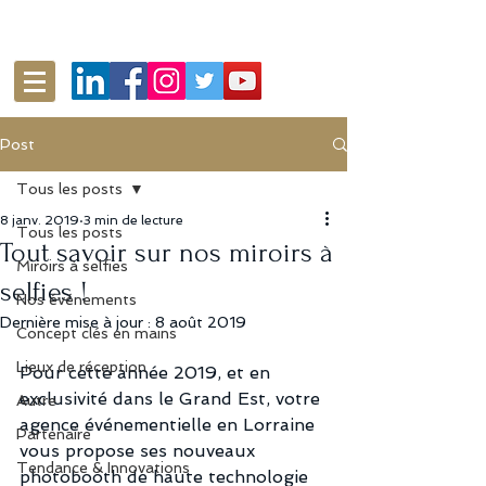
Post
Tous les posts
8 janv. 2019
3 min de lecture
Tous les posts
Tout savoir sur nos miroirs à
Miroirs à selfies
selfies !
Nos événements
Dernière mise à jour :
8 août 2019
Concept clés en mains
Lieux de réception
Pour cette année 2019, et en 
exclusivité dans le Grand Est, votre 
Autre
agence événementielle en Lorraine 
Partenaire
vous propose ses nouveaux 
Tendance & Innovations
photobooth de haute technologie 