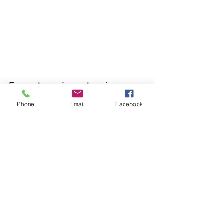
Encore bravo à nos deux jeunes 
mariés et nous leur souhaitons 
Phone
Email
Facebook
tous nos voeux de bonheur, 
félicitations à eux !!!
Nos événements