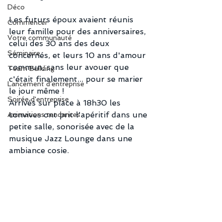
Déco
Les futurs époux avaient réunis 
Commencer
leur famille pour des anniversaires, 
Votre communauté
celui des 30 ans des deux 
Séminaire
concernés, et leurs 10 ans d'amour 
commun, sans leur avouer que 
Team Building
c'était finalement... pour se marier 
Lancement d'entreprise
le jour même !
Soirée d'entreprise
Arrivés sur place à 18h30 les 
convives ont prit l'apéritif dans une 
Animations tendances
petite salle, sonorisée avec de la 
musique Jazz Lounge dans une 
ambiance cosie.