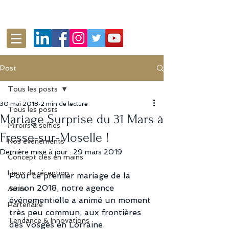
Post
Tous les posts
30 mai 2018
2 min de lecture
Tous les posts
Mariage Surprise du 31 Mars à
Miroirs à selfies
Fresse-sur-Moselle !
Nos événements
Dernière mise à jour :
29 mars 2019
Concept clés en mains
Lieux de réception
Pour ce premier mariage de la 
saison 2018, notre agence 
Autre
événementielle a animé un moment 
Partenaire
très peu commun, aux frontières 
Tendance & Innovations
des Vosges en Lorraine.