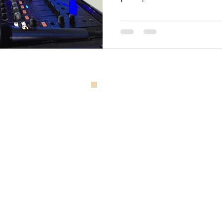
ce événementielle -
contact@limitless-event.com
- 03 68 38 18 19 - 2