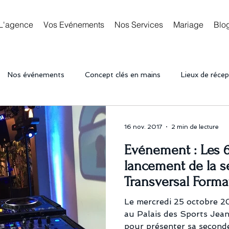
L'agence
Vos Evénements
Nos Services
Mariage
Blo
Nos événements
Concept clés en mains
Lieux de récep
ations
Déco
Commencer
Votre communauté
16 nov. 2017
2 min de lecture
Evénement : Les 6 
entreprise
Soirée d'entreprise
Animations tendances
lancement de la s
Transversal Forma
Le mercredi 25 octobre 20
au Palais des Sports Jean 
pour présenter sa seconde 