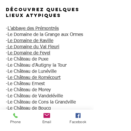
Découvrez quelques
lieux atypiques
-
L'abbaye des Prémontrés
-Le Domaine de la Grange aux Ormes
-
Le Domaine de Raville
-Le Domaine du Val Fleuri
-
Le Domaine de Feyel
-Le Château de Puxe
-Le Château d'Autigny la Tour
-Le Château de Lunéville
-
Le Château de Romécourt
-Le Château Ernest
-Le Château de Morey
-Le Château de Vandeléville
-Le Château de Cons la Grandville
-
Le Château de Boucq
-Le Château de Thillombois
-La ferme Sainte Geneviève
Phone
Email
Facebook
-Le Fort Aventure