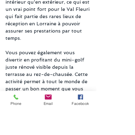
intérieur qu'en extérieur, ce qui est 
un vrai point fort pour le Val Fleuri 
qui fait partie des rares lieux de 
réception en Lorraine à pouvoir 
assurer ses prestations par tout 
temps.
Vous pouvez également vous 
divertir en profitant du mini-golf 
juste rénové visible depuis la 
terrasse au rez-de-chausée. Cette 
activité permet à tout le monde de 
passer un bon moment que vous 
soyez le plus jeune ou le plus âgé...
Phone
Email
Facebook
En tant qu'agence événementielle 
dans le Grand Est, c'est l'endroit 
idéal si vous voulez passez votre 
événement dans un lieu à la fois 