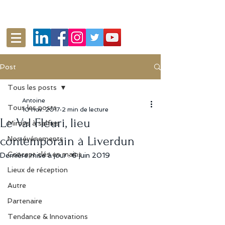
Post
Tous les posts
Antoine
Tous les posts
10 nov. 2017
2 min de lecture
Le Val Fleuri, lieu
Miroirs à selfies
contemporain à Liverdun
Nos événements
Concept clés en mains
Dernière mise à jour :
6 juin 2019
Lieux de réception
Autre
Partenaire
Tendance & Innovations