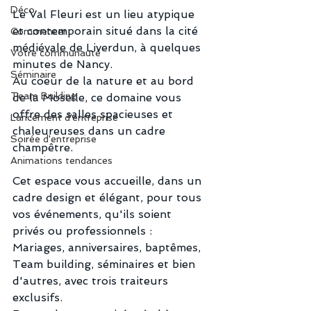
Déco
Le Val Fleuri est un lieu atypique 
et contemporain situé dans la cité 
Commencer
médiévale de Liverdun, à quelques 
Votre communauté
minutes de Nancy.
Séminaire
Au coeur de la nature et au bord 
Team Building
de la Moselle, ce domaine vous 
offre des salles spacieuses et 
Lancement d'entreprise
chaleureuses dans un cadre 
Soirée d'entreprise
champêtre.
Animations tendances
Cet espace vous accueille, dans un 
cadre design et élégant, pour tous 
vos événements, qu'ils soient 
privés ou professionnels : 
Mariages, anniversaires, baptêmes, 
Team building, séminaires et bien 
d'autres, avec trois traiteurs 
exclusifs.