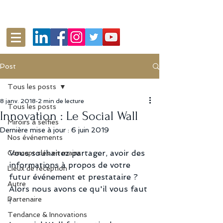
Post
Tous les posts
8 janv. 2018
2 min de lecture
Tous les posts
Innovation : Le Social Wall
Miroirs à selfies
Dernière mise à jour :
6 juin 2019
Nos événements
Vous souhaitez partager, avoir des 
Concept clés en mains
informations à propos de votre 
Lieux de réception
futur événement et prestataire ? 
Autre
Alors nous avons ce qu'il vous faut 
Partenaire
!
Tendance & Innovations