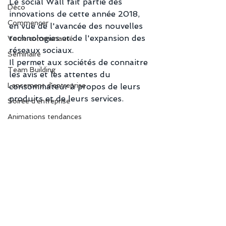
Le social Wall fait partie des 
Déco
innovations de cette année 2018, 
Commencer
en vue de l'avancée des nouvelles 
technologies et de l'expansion des 
Votre communauté
réseaux sociaux.
Séminaire
Il permet aux sociétés de connaitre 
Team Building
les avis et les attentes du 
Lancement d'entreprise
consommateur à propos de leurs 
produits et de leurs services.
Soirée d'entreprise
Animations tendances