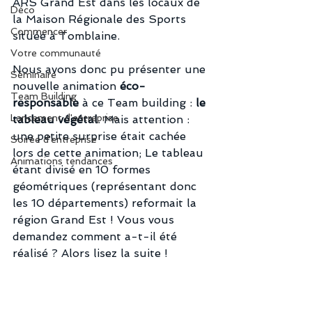
ARS Grand Est dans les locaux de 
Déco
la Maison Régionale des Sports 
Commencer
située à Tomblaine.
Votre communauté
Nous avons donc pu présenter une 
Séminaire
nouvelle animation 
éco-
Team Building
responsable
 à ce Team building :
 le 
Lancement d'entreprise
tableau végétal
. Mais attention :  
une petite surprise était cachée 
Soirée d'entreprise
lors de cette animation; Le tableau 
Animations tendances
étant divisé en 10 formes 
géométriques (représentant donc 
les 10 départements) reformait la 
région Grand Est ! Vous vous 
demandez comment a-t-il été 
réalisé ? Alors lisez la suite !