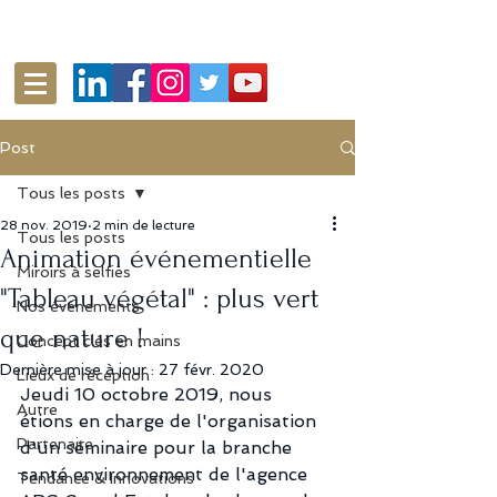
Post
Tous les posts
28 nov. 2019
2 min de lecture
Tous les posts
Animation événementielle
Miroirs à selfies
"Tableau végétal" : plus vert
Nos événements
que nature !
Concept clés en mains
Dernière mise à jour :
27 févr. 2020
Lieux de réception
Jeudi 10 octobre 2019, nous 
Autre
étions en charge de l'organisation 
Partenaire
d'un séminaire pour la branche 
santé environnement de l'agence 
Tendance & Innovations