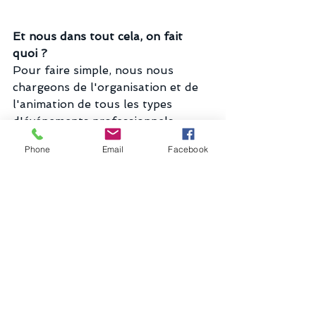
Et nous dans tout cela, on fait 
quoi ? 
Pour faire simple, nous nous 
chargeons de l'organisation et de 
l'animation de tous les types 
d'événements professionnels, 
même ceux non évoqués ci-dessus 
Phone
Email
Facebook
comme le lancement de produit, les 
conférences et les soirées 
réservées au Comité d'Affaire 
d'entreprise. 