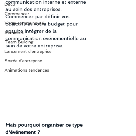
communication interne et externe 
Déco
au sein des entreprises. 
Commencer
Commencez par définir vos 
Votre communauté
objectifs et votre budget pour 
ensuite intégrer de la 
Séminaire
communication événementielle au 
Team Building
sein de votre entreprise.
Lancement d'entreprise
Soirée d'entreprise
Animations tendances
Mais pourquoi organiser ce type 
d'événement ? 