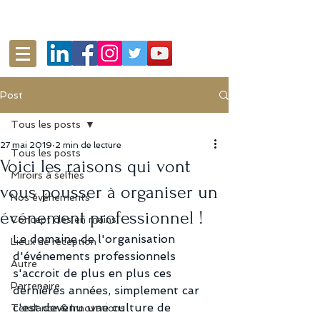
Post
Tous les posts
27 mai 2019
2 min de lecture
Tous les posts
Voici les raisons qui vont
Miroirs à selfies
vous pousser à organiser un
Nos événements
événement professionnel !
Concept clés en mains
Le domaine de l'organisation 
Lieux de réception
d'événements professionnels 
Autre
s'accroit de plus en plus ces 
Partenaire
dernières années, simplement car 
c'est devenu une culture de 
Tendance & Innovations